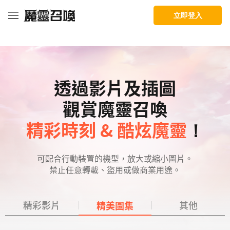
靈
媒
facebook
youtube
twitch
line
bahamute
telegram
Com2uS
召
體
立即登入
庫
喚：
天
空
之
役
透過影片及插圖
觀賞魔靈召喚
精彩時刻 & 酷炫魔靈
！
可配合行動裝置的機型，放大或縮小圖片。
禁止任意轉載、盜用或做商業用途。
精彩影片
其他
精美圖集