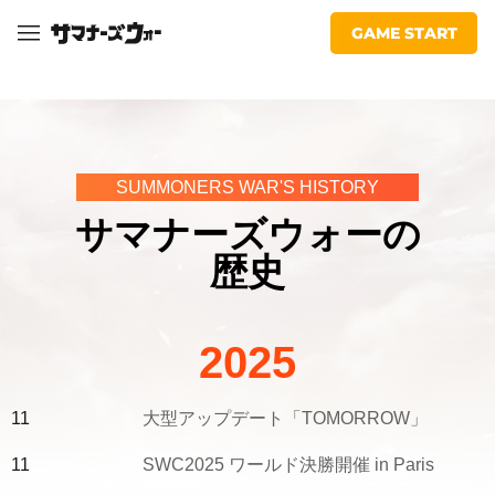
マ
facebook
youtube
twitter
line
Com2uS
ナ
GAME START
ー
ズ
ウ
ォ
ー：
SUMMONERS WAR'S HISTORY
Sky
Arena
サマナーズウォーの
歴史
2025
11
大型アップデート「TOMORROW」
11
SWC2025 ワールド決勝開催 in Paris