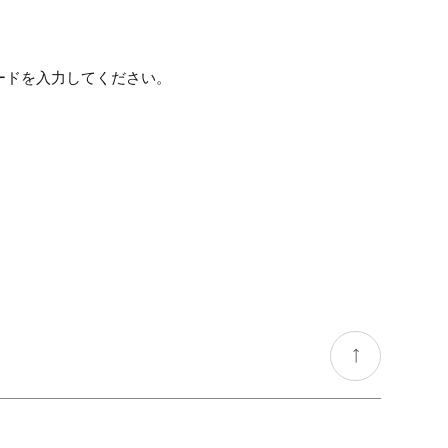
ードを入力してください。

go
top