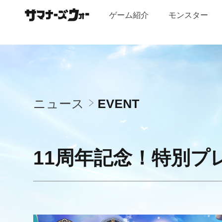
share
share
facebook
youtube
twitter
line
ナ
facebook
url
ゲーム紹介
モンスター
ー
ズ
ウ
ォ
ニ
ー：
Sky
Arena
ュ
ニュース
EVENT
ー
ス
11周年記念！特別プ