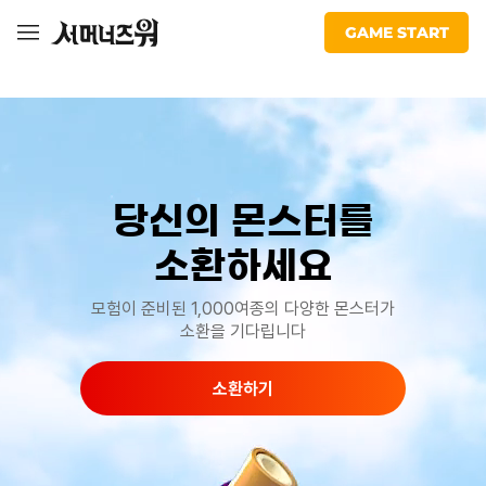
워:
naver
facebook
youtube
kakao
Com2uS
cafe
천공의
GAME START
아레나
Monster ##
당신의 몬스터를
## Lorem ipsum dolor sit amet consectetur adipisicing
소환하세요
elit. Dicta, a? ##
모험이 준비된 1,000여종의 다양한 몬스터가
소환을 기다립니다
소환하기