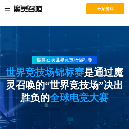
灵
baidu
bilibili
Com2uS
召
开始游戏
唤：
天
空
魔
灵
之
召
役
唤
世
界
竞
魔灵召唤世界竞技场锦标赛
技
世界竞技场锦标赛
是通过魔
场
锦
标
灵召唤的“世界竞技场”决出
赛
胜负的
全球电竞大赛