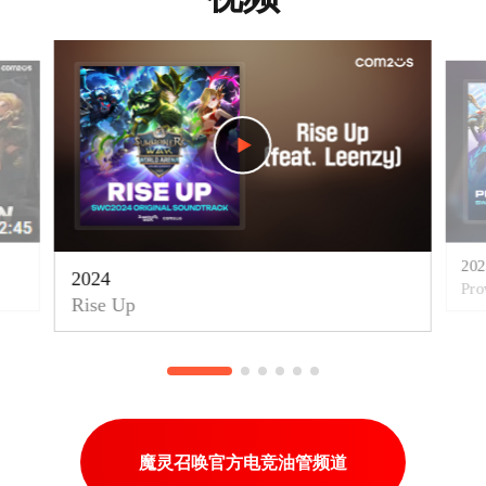
play
play
202
2024
Pro
Rise Up
魔灵召唤官方电竞油管频道