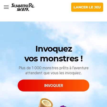
War:
facebook
youtube
insta
twitter
twitch
discord
tictok
Com2uS
Sky
LANCER LE JEU
Arena
Monster ##
Invoquez
## Lorem ipsum dolor sit amet consectetur adipisicing
vos monstres !
elit. Dicta, a? ##
Plus de 1 000 monstres prêts à l'aventure
attendent que vous les invoquiez.
INVOQUER