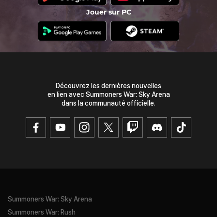
Jouer sur PC
Découvrez les dernières nouvelles
en lien avec Summoners War: Sky Arena
스킬명## 1 스킬명## 1
dans la communauté officielle.
Apparence différente
Monster ##
de
Les métamorphoses permettent de changer
Summoners War: Sky Arena
l'apparence des monstres
Summoners War: Rush