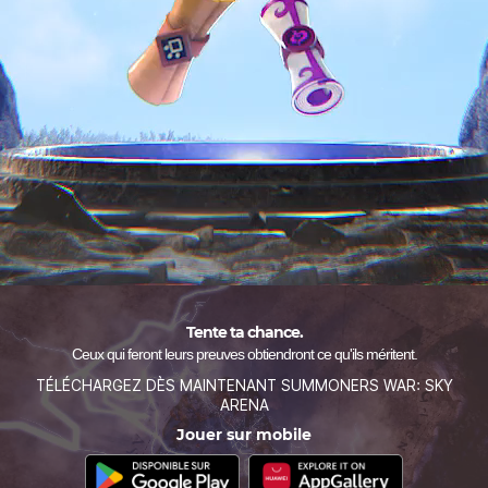
Monster ##
INVOQUER UN MONSTRE
Monster
Compétences de
Tente ta chance.
Ceux qui feront leurs preuves obtiendront ce qu'ils méritent.
##
TÉLÉCHARGEZ DÈS MAINTENANT SUMMONERS WAR: SKY
ARENA
Jouer sur mobile