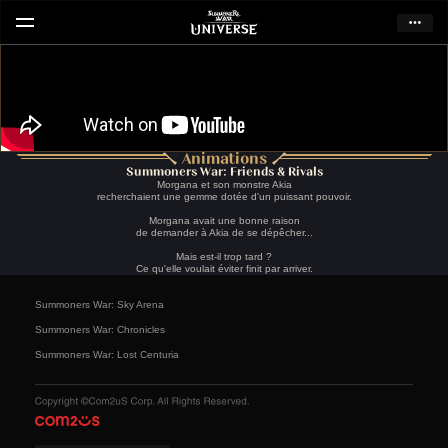
Animations
Summoners War: Friends & Rivals
Morgana et son monstre Akia
recherchaient une gemme dotée d'un puissant pouvoir.
Morgana avait une bonne raison
de demander à Akia de se dépêcher...
Mais est-il trop tard ?
Ce qu'elle voulait éviter finit par arriver.
Summoners War: Sky Arena
Summoners War: Chronicles
Summoners War: Lost Centuria