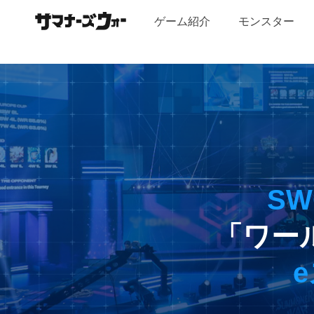
facebook
youtube
twitter
line
ナ
ゲーム紹介
モンスター
ー
ズ
ウ
ォ
SWC
ー：
Sky
Arena
SW
「ワー