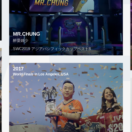
MR.CHUNG
醉愛鍾少
SWC2019 アジアパシフィックカップベスト8
2017
World Finals in Los Angeles, USA