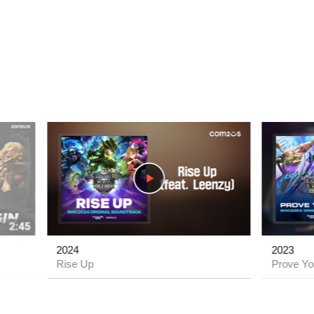
play
play
2024
2023
Rise Up
Prove Yo