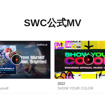
SWC公式MV
play
2022
urself
SHOW YOUR COLOR