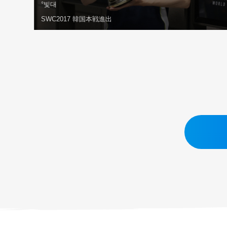
°빛대
SWC2017 韓国本戦進出