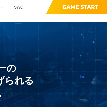
GAME START
リー
SWC
ーの
げられる
。