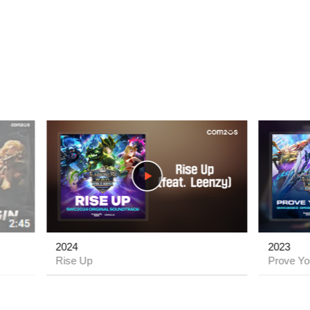
play
play
2024
2023
Rise Up
Prove Yo