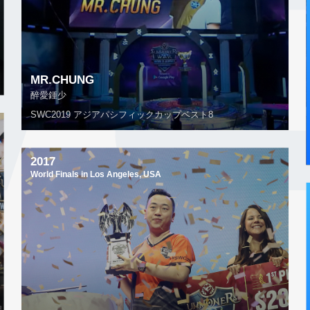
MR.CHUNG
醉愛鍾少
SWC2019 アジアパシフィックカップベスト8
2017
World Finals in Los Angeles, USA