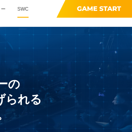
GAME START
リー
SWC
ーの
げられる
。