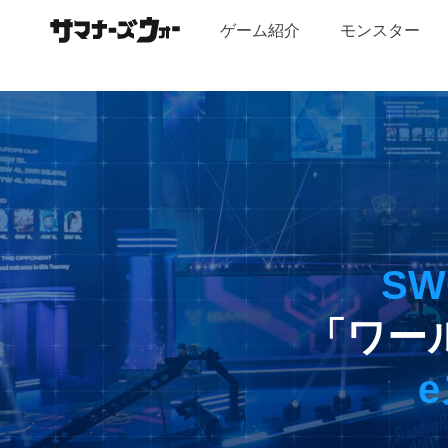
facebook
youtube
twitter
line
ナ
ゲーム紹介
モンスター
ー
ズ
ウ
ォ
SWC
ー：
Sky
Arena
SW
「ワー