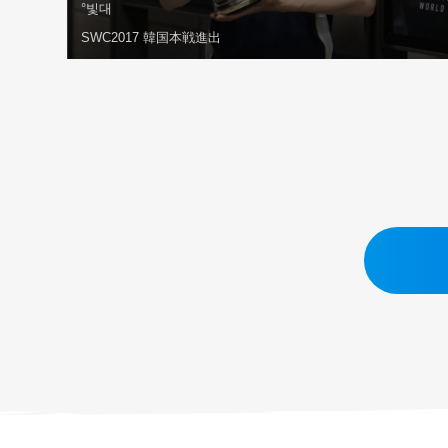
°빛대
SWC2017 韓国本戦進出