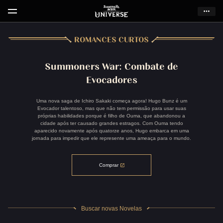
ROMANCES CURTOS
Summoners War: Combate de
Coming Soon
Evocadores
Coming Soon
Uma nova saga de Ichiro Sakaki começa agora! Hugo Bunz é um
Evocador talentoso, mas que não tem permissão para usar suas
próprias habilidades porque é filho de Ouma, que abandonou a
cidade após ter causado grandes estragos. Com Ouma tendo
aparecido novamente após quatorze anos, Hugo embarca em uma
jornada para impedir que ele represente uma ameaça para o mundo.
Comprar
Comprar
Buscar novas Novelas