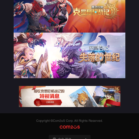
Copyright
©Com2uS
COM2US
Corp.
All
Rights