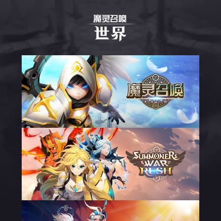
魔
灵
召
唤
世
界