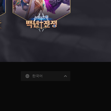
서
머
너
즈
워:
백
년
전
쟁
한국어