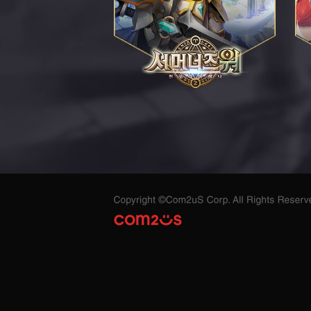
서
서
머
머
너
너
즈
즈
워:
워:
천
러
공
쉬
의
아
레
나
Copyright
©Com2uS
Corp.
COM2US
All
Rights
Reserved.