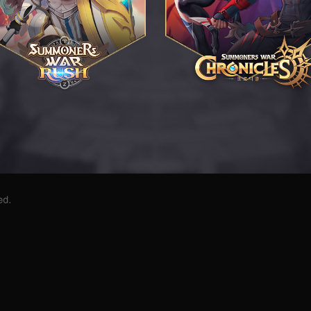
서
머
너
즈
워:
크
로
니
클